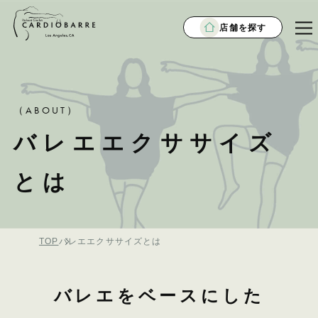
店舗を探す
（ABOUT）
バレエエクササイズ
とは
TOP
バレエエクササイズとは
バレエをベースにした