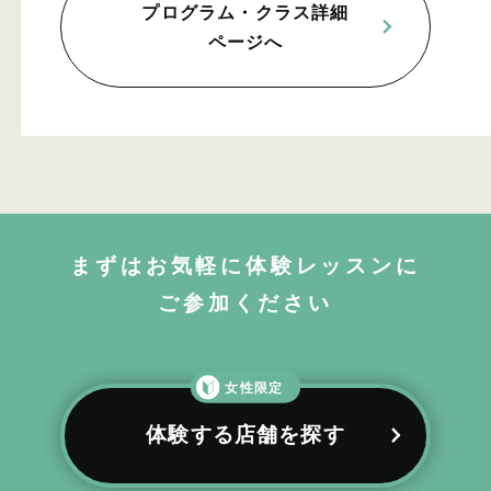
プログラム・クラス詳細
ページへ
まずはお気軽に体験レッスンに
ご参加ください
女性限定
体験する店舗を探す