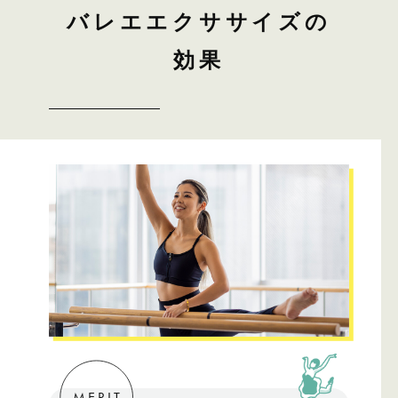
バレエエクササイズの
効果