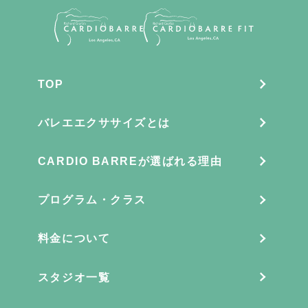
TOP
バレエエクササイズとは
CARDIO BARREが選ばれる理由
プログラム・クラス
料金について
スタジオ一覧