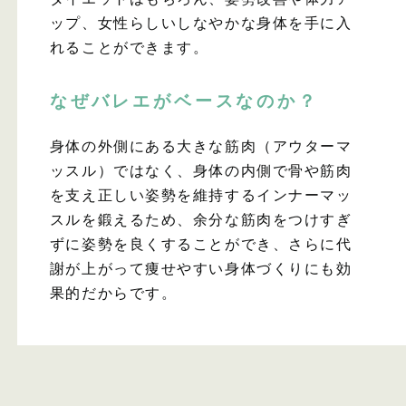
ップ、女性らしいしなやかな身体を手に入
れることができます。
なぜバレエがベースなのか？
身体の外側にある大きな筋肉（アウターマ
ッスル）ではなく、身体の内側で骨や筋肉
を支え正しい姿勢を維持するインナーマッ
スルを鍛えるため、余分な筋肉をつけすぎ
ずに姿勢を良くすることができ、さらに代
謝が上がって痩せやすい身体づくりにも効
果的だからです。