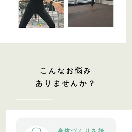
こんなお悩み
ありませんか？
身体づくりを始