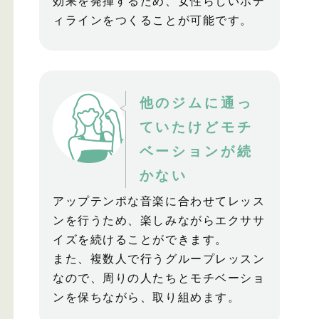
効果を発揮するため、女性らしいボデ
ィラインをつくることが可能です。
他のジムに通っ
ていたけど
モチ
ベーションが続
かない
アップテンポな音楽に合わせてレッス
ンを行うため、楽しみながらエクササ
イズを続けることができます。
また、複数人で行うグループレッスン
なので、周りの人たちとモチベーショ
ンを保ちながら、取り組めます。